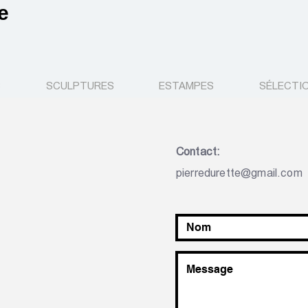
e
S
SCULPTURES
ESTAMPES
SÉLECTIO
Contact:
pierredurette@gmail.com